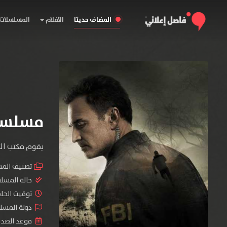
المضاف حديثا
الأفلام
المسلسلات
مسلسل FBI: Most Wanted الم
يقوم مكتب الت
تصنيف الم
حالة المسل
توقيت الحلقات 
دولة المسلسل 
موعد الصدور : 