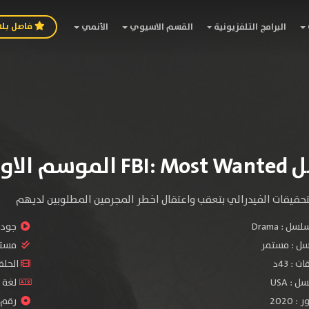
فاصل بل
البرامج التلفزيونية
القسم الاسيوي
الأنمي
وسم الاول
حقيقات الفيدرالي بتعقب واعتقال اخطر المجرمين المطلوبين لديهم
سلسل :
Drama
جودة 
سل :
مستمر
مستو
: 43د
الحلقات :
: USA
لغة ا
2020
رقم ال