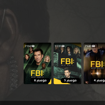
3٬134
5٬031
7٬681
وسم 4
موسم 5
موسم 6