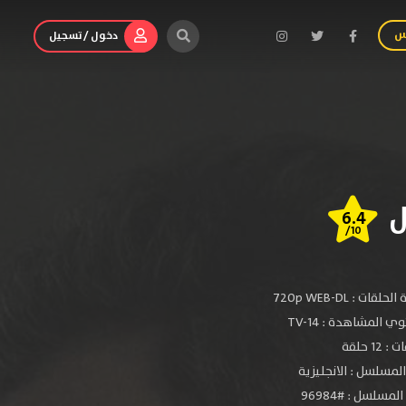
س
دخول / تسجيل
6.4
/10
الحلقات :
720p WEB-DL
ي المشاهدة :
TV-14
 12 حلقة
لمسلسل : الانجليزية
مسلسل : #96984