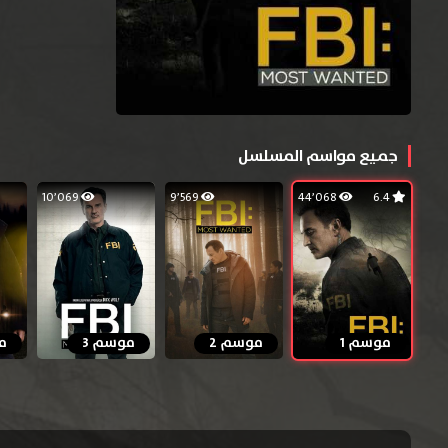
جميع مواسم المسلسل
10٬069
9٬569
44٬068
6.4
موسم 1
موسم 2
موسم 3
م