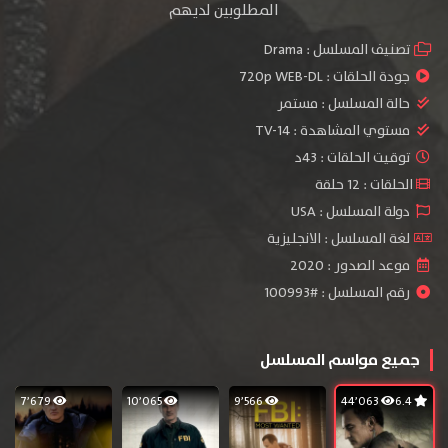
المطلوبين لديهم
تصنيف المسلسل :
Drama
جودة الحلقات :
720p WEB-DL
حالة المسلسل :
مستمر
مستوي المشاهدة :
TV-14
توقيت الحلقات : 43د
الحلقات : 12 حلقة
دولة المسلسل : USA
لغة المسلسل : الانجليزية
موعد الصدور : 2020
رقم المسلسل : #100993
جميع مواسم المسلسل
7٬679
10٬065
9٬566
44٬063
6.4