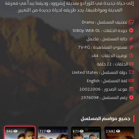
إلى حياة جديدة في كلورادو بمدينة إيفروود، وحينما يبدأ في معرفة
المدينة ومواطنيها، يجد طريقه لحياة جديدة من التغيير.
تصنيف المسلسل :
Drama
جودة الحلقات :
1080p WEB-DL
حالة المسلسل :
مكتمل
مستوي المشاهدة :
TV-PG
توقيت الحلقات : 44د
الحلقات : 22 حلقة
دولة المسلسل : United States
لغة المسلسل : English
موعد الصدور : 20022006
رقم المسلسل : #297609
جميع مواسم المسلسل
946
727
873
2٬682