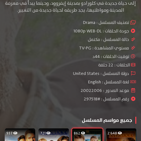
إلى حياة جديدة في كلورادو بمدينة إيفروود، وحينما يبدأ في معرفة
المدينة ومواطنيها، يجد طريقه لحياة جديدة من التغيير.
تصنيف المسلسل :
Drama
جودة الحلقات :
1080p WEB-DL
حالة المسلسل :
مكتمل
مستوي المشاهدة :
TV-PG
توقيت الحلقات : 44د
الحلقات : 22 حلقة
دولة المسلسل : United States
لغة المسلسل : English
موعد الصدور : 20022006
رقم المسلسل : #297518
جميع مواسم المسلسل
937
721
862
2٬648