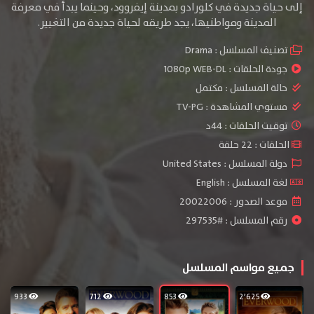
إلى حياة جديدة في كلورادو بمدينة إيفروود، وحينما يبدأ في معرفة
المدينة ومواطنيها، يجد طريقه لحياة جديدة من التغيير.
تصنيف المسلسل :
Drama
جودة الحلقات :
1080p WEB-DL
حالة المسلسل :
مكتمل
مستوي المشاهدة :
TV-PG
توقيت الحلقات : 44د
الحلقات : 22 حلقة
دولة المسلسل : United States
لغة المسلسل : English
موعد الصدور : 20022006
رقم المسلسل : #297535
جميع مواسم المسلسل
933
712
853
2٬625