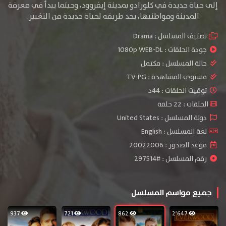
إلى حياة جديدة في كلورادو بمدينة إيفروود، وحينما يبدأ في معرفة
المدينة ومواطنيها، يجد طريقه لحياة جديدة من التغيير.
تصنيف المسلسل :
Drama
جودة الحلقات :
1080p WEB-DL
حالة المسلسل :
مكتمل
مستوي المشاهدة :
TV-PG
توقيت الحلقات : 44د
الحلقات : 22 حلقة
دولة المسلسل : United States
لغة المسلسل : English
موعد الصدور : 20022006
رقم المسلسل : #297514
جميع مواسم المسلسل
937
721
862
2٬647