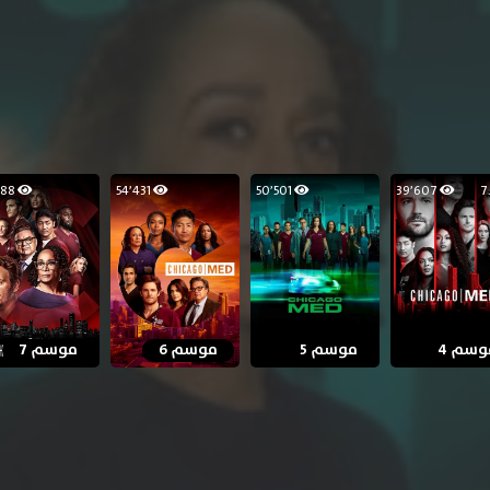
14٬088
54٬431
50٬501
39٬607
وسم 4
موسم 5
موسم 6
موسم 7