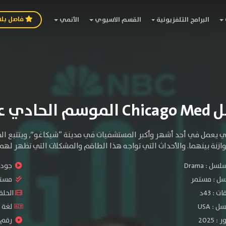
فاصل بل
البرامج التلفزيونية
القسم الاسيوي
الأنمي
لحادي عشر
 يعمل في أحد أشهر وأكبر المستشفيات في مدينة “شيكاغو”, ويتتبع ال
زنة بينهما. والأحداث التي تواجه هذا الطاقم والمشكلات التي تظهر لهم 
سلسل :
Drama
جودة 
سل :
مستمر
مستو
: 43د
الحلقات :
: USA
لغة ا
2025
رقم ال