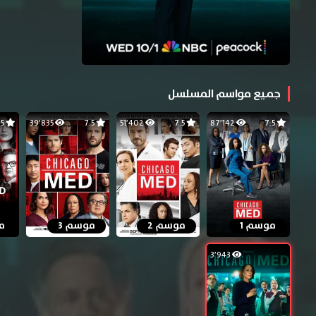
جميع مواسم المسلسل
7.5
39٬835
7.5
51٬402
7.5
87٬142
7.5
موسم 1
موسم 2
موسم 3
م
3٬943