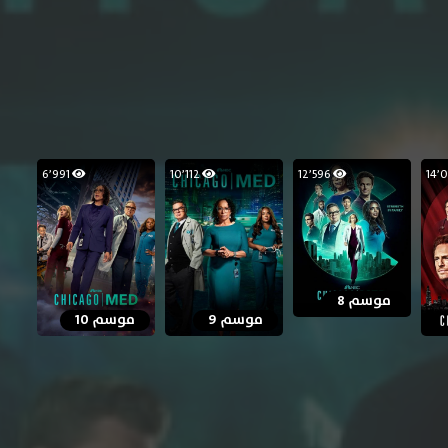
6٬991
10٬112
12٬596
موسم 8
موسم 9
موسم 10