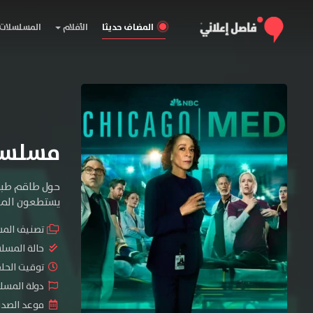
المضاف حديثا
الأفلام
المسلسلات
مسلسل Chicago Med الموسم ا
حول طاقم طبي
يستطعون الموا
تصنيف الم
حالة المسل
توقيت الحلقات 
دولة المسلسل 
موعد الصدور : 