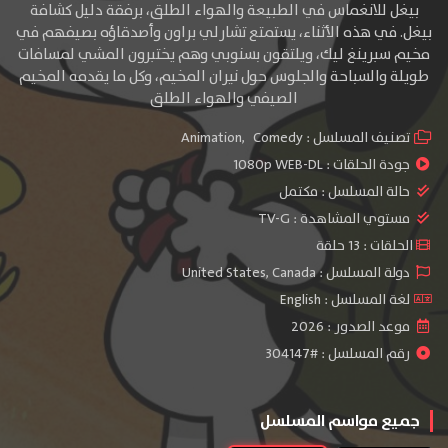
بيغل للانغماس في الطبيعة والهواء الطلق، برفقة دليل كشافة
بيغل. في هذه الأثناء، يستمتع تشارلي براون وأصدقاؤه بصيفهم في
مخيم سبرينغ ليك، ويلتقون بسنوبي وهم يختبرون المشي لمسافات
طويلة والسباحة والجلوس حول نيران المخيم، وكل ما يقدمه المخيم
الصيفي والهواء الطلق
تصنيف المسلسل :
Comedy
,
Animation
جودة الحلقات :
1080p WEB-DL
حالة المسلسل :
مكتمل
مستوي المشاهدة :
TV-G
الحلقات : 13 حلقة
دولة المسلسل : United States, Canada
لغة المسلسل : English
موعد الصدور : 2026
رقم المسلسل : #304147
جميع مواسم المسلسل