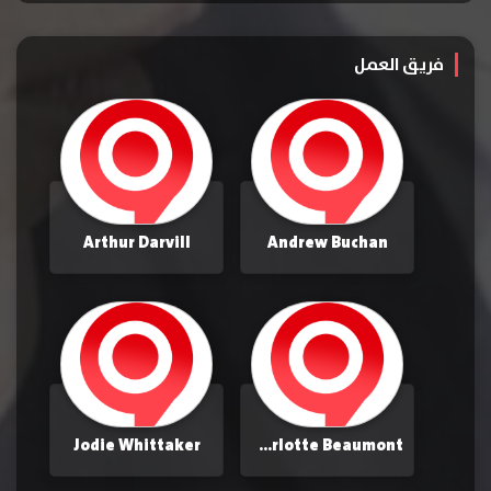
فريق العمل
Arthur Darvill
Andrew Buchan
Jodie Whittaker
Charlotte Beaumont