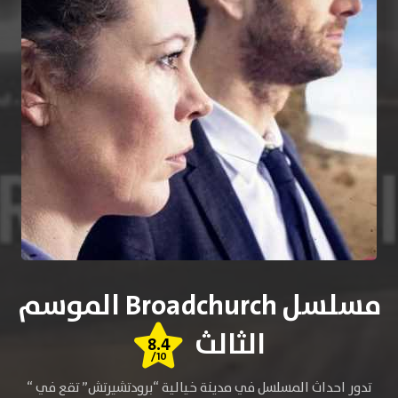
مسلسل Broadchurch الموسم
الثالث
8.4
/10
تدور احداث المسلسل في مدينة خيالية “برودتشيرتش” تقع في “