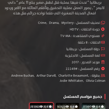
بريطانيا “ تحدث فيها عملية قتل لطفل صغير يبلغ 11 عام “ داني
لاتيمر “ , يصور العمل عملية التحقيق وتأقلم العائلة مع الامر وردود
افعال المدينة الصغيرة التي قلما تواجه جرائم مثل هذه
تصنيف المسلسل :
Mystery
,
Drama
,
Crime
جودة الحلقات :
HDTV
مستوي المشاهدة :
TV-MA
الحلقات : 8 حلقة
دولة المسلسل : بريطانيا
لغة المسلسل : الانجليزية
موعد الصدور : 2017
رقم المسلسل : #22249
بطولة :
,
Charlotte Beaumont
,
Arthur Darvill
,
Andrew Buchan
Jodie Whittaker
,
Olivia Colman
جميع مواسم المسلسل
15٬390
8.4
16٬825
8.4
31٬990
8.4