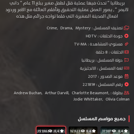
بريطانيا “ تحدث فيها عملية قتل لطفل صغير يبلغ 11 عام “ داني
لاتيمر “ , يصور العمل عملية التحقيق وتأقلم العائلة مع الامر وردود
افعال المدينة الصغيرة التي قلما تواجه جرائم مثل هذه
تصنيف المسلسل :
Mystery
,
Drama
,
Crime
جودة الحلقات :
HDTV
مستوي المشاهدة :
TV-MA
الحلقات : 8 حلقة
دولة المسلسل : بريطانيا
لغة المسلسل : الانجليزية
موعد الصدور : 2017
رقم المسلسل : #22181
بطولة :
,
Charlotte Beaumont
,
Arthur Darvill
,
Andrew Buchan
Jodie Whittaker
,
Olivia Colman
جميع مواسم المسلسل
15٬386
8.4
16٬823
8.4
31٬981
8.4