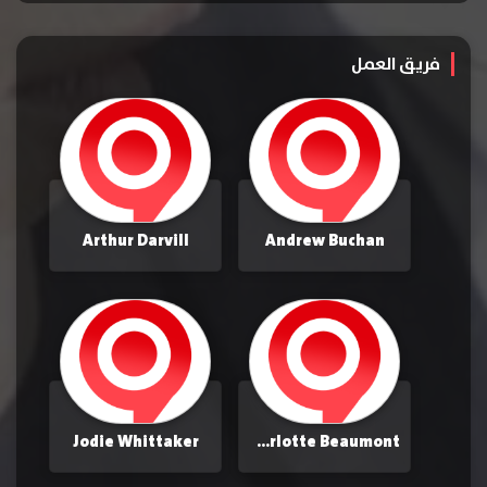
فريق العمل
Arthur Darvill
Andrew Buchan
Jodie Whittaker
Charlotte Beaumont