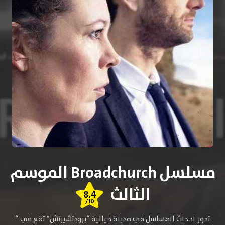
مسلسل Broadchurch الموسم
الثالث
8.4
/10
تدور احداث المسلسل في مدينة خيالية “برودتشيرتش” تقع في “