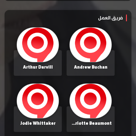
فريق العمل
Arthur Darvill
Andrew Buchan
Jodie Whittaker
Charlotte Beaumont