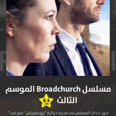
مسلسل Broadchurch الموسم
الثالث
8.4
/10
تدور احداث المسلسل في مدينة خيالية “برودتشيرتش” تقع في “