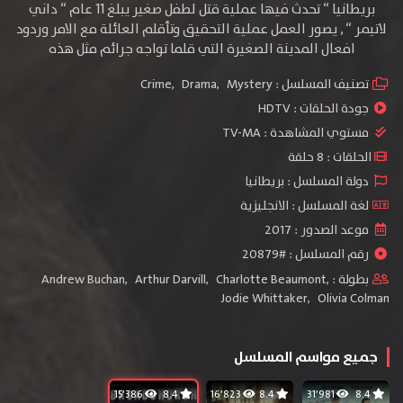
بريطانيا “ تحدث فيها عملية قتل لطفل صغير يبلغ 11 عام “ داني
لاتيمر “ , يصور العمل عملية التحقيق وتأقلم العائلة مع الامر وردود
افعال المدينة الصغيرة التي قلما تواجه جرائم مثل هذه
تصنيف المسلسل :
Mystery
,
Drama
,
Crime
جودة الحلقات :
HDTV
مستوي المشاهدة :
TV-MA
الحلقات : 8 حلقة
دولة المسلسل : بريطانيا
لغة المسلسل : الانجليزية
موعد الصدور : 2017
رقم المسلسل : #20879
بطولة :
,
Charlotte Beaumont
,
Arthur Darvill
,
Andrew Buchan
Jodie Whittaker
,
Olivia Colman
جميع مواسم المسلسل
15٬386
8.4
16٬823
8.4
31٬981
8.4