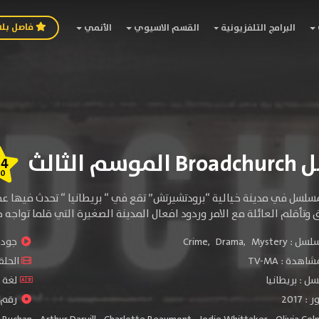
فاصل بل
البرامج التلفزيونية
القسم الاسيوي
الأنمي
م الثالث
.4
10
وتأقلم العائلة مع الامر وردود افعال المدينة الصغيرة التي قلما تواجه 
سلسل :
Mystery
,
Drama
,
Crime
جودة 
شاهدة :
TV-MA
الحلقات 
ل : بريطانيا
لغة ا
2017
رقم ال