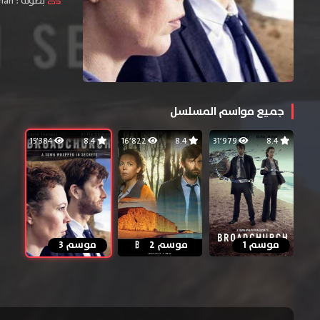
بطولة :
lman
جميع مواسم المسلسل
15٬384
8.4
16٬822
8.4
31٬979
8.4
موسم 1
موسم 2
موسم 3