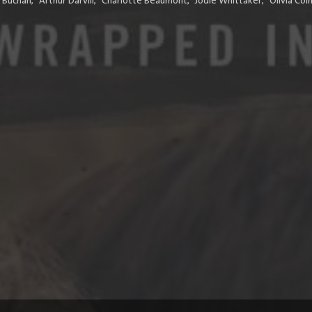
 Buchan
,
Arthur Darvill
,
Charlotte Beaumont
,
Jodie Whittaker
,
Olivia Co