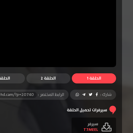
الحلقة 1
الحلقة 2
الحلقة 
شارك :
الرابط المختصر :
l-hd.cam/?p=20740
سيرفرات تحميل الحلقة
سيرفر
T7MEEL