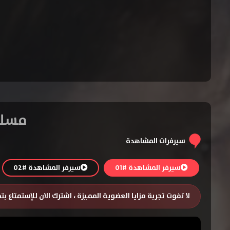
مسلسل Broadchurch المو
سيرفرات المشاهدة
سيرفر المشاهدة #01
سيرفر المشاهدة #02
لا تفوت تجربة مزايا العضوية المميزة ، اشترك الان للإستمتاع ب