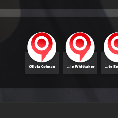
Olivia Colman
Jodie Whittaker
Charlotte Beaumont
س