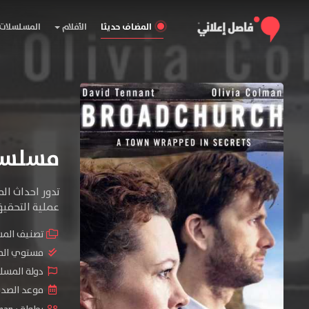
المضاف حديثا
الأفلام
المسلسلات
مسلسل Broadchurch الموس
عملية التحقيق 
تصنيف الم
مستوي الم
دولة المسلس
موعد الصدور : 