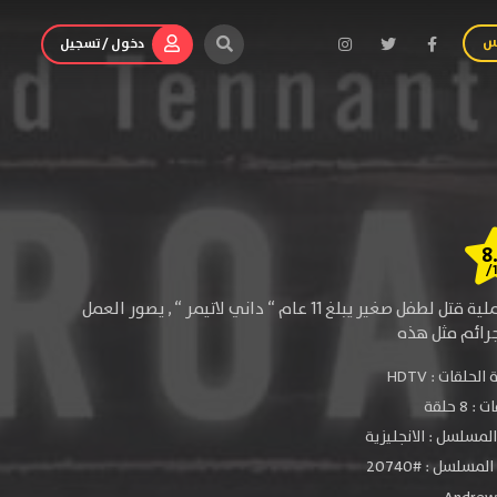
س
دخول / تسجيل
8
/
تدور احداث المسلسل في مدينة خيالية “برودتشيرتش” تقع في “ بريطانيا “ تحدث فيها عملية قتل لطفل صغير يبلغ 11 عام “ داني لاتيمر “ , يصور العمل
جرائم مثل هذه
الحلقات :
HDTV
: 8 حلقة
لمسلسل : الانجليزية
مسلسل : #20740