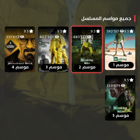
جميع مواسم المسلسل
9.5
9.5
9.5
590٬557
9.5
333٬697
407٬929
480٬127
موسم 1
موسم 2
موسم 3
موسم 4
9.5
329٬479
موسم 5