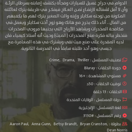
الدوام في جراج غسيل للسيارات وفجأة يكتشف إصابته بسرطان الرئـة
وأن لا أمل لشفائه لارتفـاع ثمـن العـلاج فيفكـر في طريقة يترك لعائلته
المكونة من زوجته سكايلر وإبنه والت الصغير يترك لهم ما يكفيهم
من المال .. أناء ذلك يخرج مع هانك وهو زوج أخت سكايلر ويعمل في
مكافحة المخدرات ويشاهد الأرباح التي يجنيها مروجي المخدرات
فتخطر بباله فكرة صنع المخدرات (الميث) وحيث أنه أستاذ كيمياء فان
لديه المقدرة على صنع ميث نقي ويشترك في هذه المغامرة مع
جيسي وهو أحد طلبته سابقاً في المدرسة الثانوية.
تصنيف المسلسل :
Thriller
,
Drama
,
Crime
جودة الحلقات :
Bluray
مستوي المشاهدة :
+16
توقيت الحلقات : 50د
الحلقات : 13 حلقة
دولة المسلسل : الولايات المتحدة
لغة المسلسل : الإنجليزية
رقم المسلسل : #3130
بطولة :
,
Bryan Cranston
,
Betsy Brandt
,
Anna Gunn
,
Aaron Paul
Dean Norris