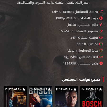
الفدرالية، لتتنقل القصة ما بين التحري والمحاكمة.
تصنيف المسلسل :
Drama
,
Crime
جودة الحلقات :
1080p WEB-DL
حالة المسلسل :
مكتمل
مستوي المشاهدة :
TV-MA
توقيت الحلقات : 43د
الحلقات : 8 حلقة
دولة المسلسل : امريكا
لغة المسلسل : الانجليزية
رقم المسلسل : #128430
جميع مواسم المسلسل
10٬670
8.4
13٬600
8.4
14٬373
8.4
24٬895
8.4