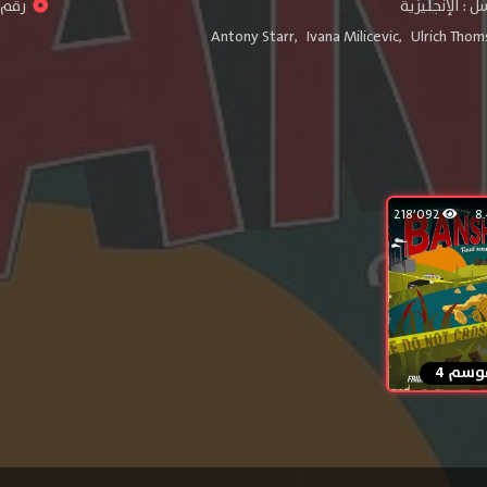
 : الإنجليزية
رقم ا
Antony Starr
,
Ivana Milicevic
,
Ulrich Thom
218٬092
وسم 4