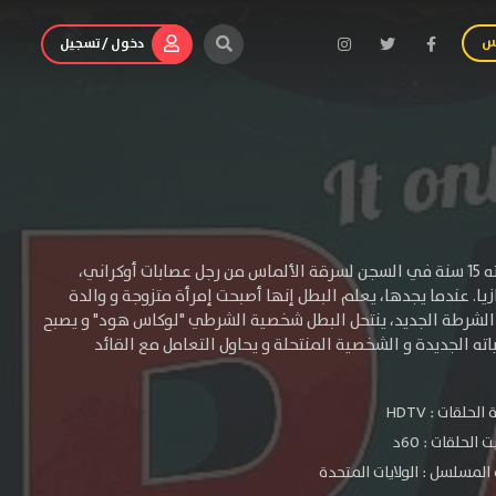
س
دخول / تسجيل
تقع أحداث المسلسل في بلدة خيالية صغيرة تسمى بانشي في ولاية بنسيلفانيا. بعد مكوثه 15 سنة في السجن لسرقة الألماس من رجل عصابات أوكراني،
. عندما يجدها، يعلم البطل إنها أصبحت إمرأة متزوجة و والدة
د الشرطة الجديد، ينتحل البطل شخصية الشرطي "لوكاس هود" و يصبح
ته الجديدة و الشخصية المنتحلة و يحاول التعامل مع القائد
الحلقات :
HDTV
الحلقات : 60د
المسلسل : الولايات المتحدة