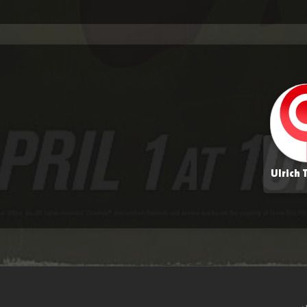
Ulrich
س