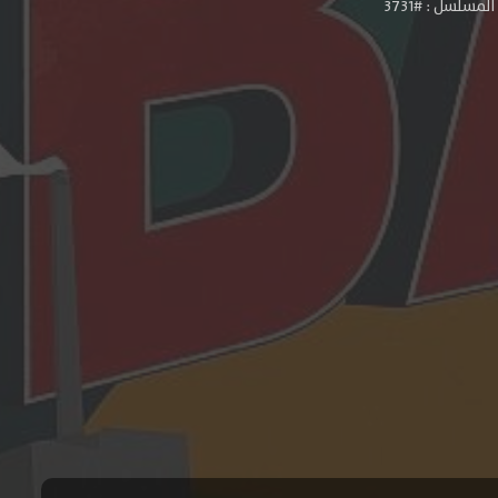
لمسلسل : #3731