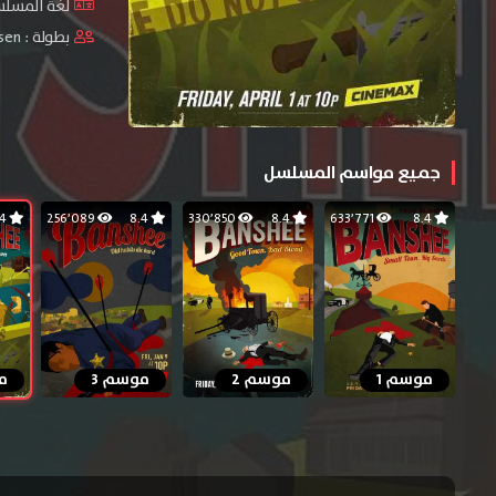
لغة المسلسل
بطولة :
sen
جميع مواسم المسلسل
8.4
256٬089
8.4
330٬850
8.4
633٬771
8.4
موسم 1
موسم 2
موسم 3
م