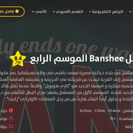
فاصل بل
البرامج التلفزيونية
القسم الاسيوي
الأنمي
 الرابع
8.4
/10
لسل إلى القرية ليبحث عن شريكته في الجريمة و عشيقته السابقة أنستازيا
صية مبتكرة و اسمها الجديد هو "كاري هوبويل". ولاحقاً عندما يُقتل قائ
جديد للبلدة. الموسم الأول من المسلسل يشهد صراع البطل للتأقلم مع حيا
لدة و يحاول أيضاً البقاء هارباً من من رجل العصابات الأوكراني "رابيت".
سلسل :
Drama
,
Crime
,
Action
جودة 
شاهدة :
+15
توقيت 
دولة 