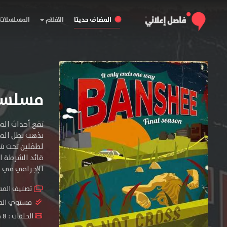
المضاف حديثا
الأفلام
المسلسلات
مسلسل Banshee الموسم
يذهب بطل المس
لطفلين تحت شخ
قائد الشرطة ال
الإجرامي في الب
تصنيف الم
مستوي الم
الحلقات : 8 حلقة