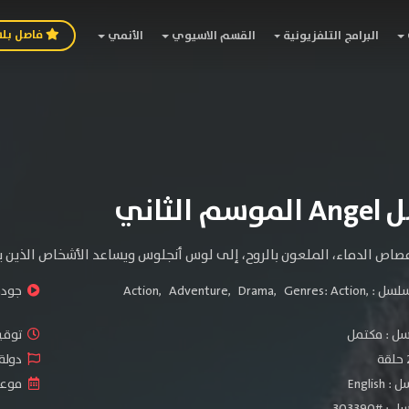
فاصل بل
البرامج التلفزيونية
القسم الاسيوي
الأنمي
الثاني
مصاص الدماء، الملعون بالروح، إلى لوس أنجلوس ويساعد الأشخاص الذين ي
سلسل :
,
Genres: Action
,
Drama
,
Adventure
,
Action
جودة 
سل :
مكتمل
توقيت ا
دولة الم
Engli
موعد الص
#303390