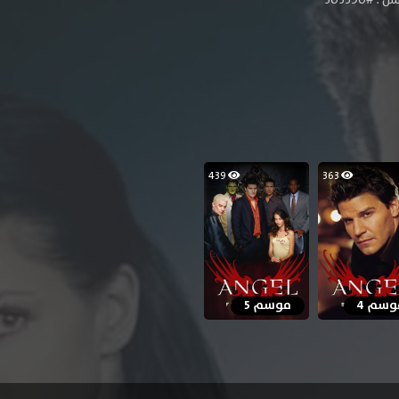
439
363
وسم 4
موسم 5