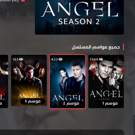
جميع مواسم المسلسل
363
420
1٬668
موسم 3
موسم 1
موسم 2
م