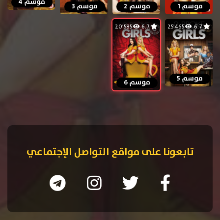
موسم 4
موسم 1
موسم 2
موسم 3
20٬585
6.7
25٬465
6.7
موسم 5
موسم 6
تابعونا على مواقع التواصل الإجتماعي