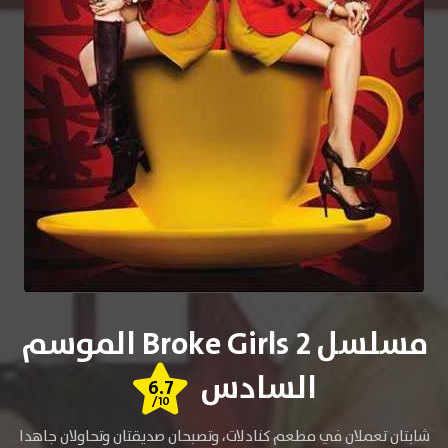
مسلسل 2 Broke Girls الموسم
السادس
6.7
/10
شابتان تعملان في مطعم كنادلات، وتصبحان صديقتان وتحاولان جاهدا