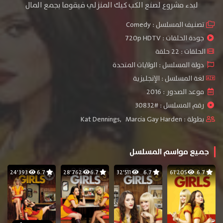
لبدء مشروع لصنع الكب كيك المنزلي فيقوما بجمع المال
تصنيف المسلسل :
Comedy
جودة الحلقات :
720p HDTV
الحلقات : 22 حلقة
دولة المسلسل : الولايات المتحدة
لغة المسلسل : الإنجليزية
موعد الصدور : 2016
رقم المسلسل : #30832
بطولة :
Marcia Gay Harden
,
Kat Dennings
جميع مواسم المسلسل
24٬393
6.7
28٬762
6.7
32٬511
6.7
61٬205
6.7