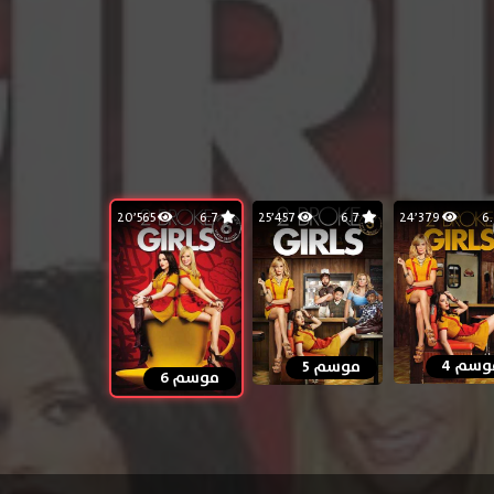
20٬565
6.7
25٬457
6.7
24٬379
وسم 4
موسم 5
موسم 6