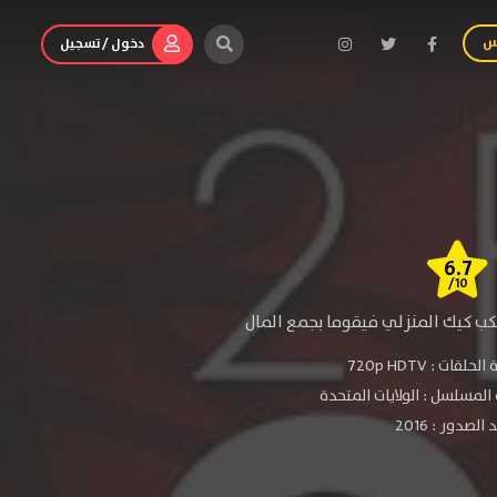
س
دخول / تسجيل
6.7
/10
لكب كيك المنزلي فيقوما بجمع المال
الحلقات :
720p HDTV
المسلسل : الولايات المتحدة
لصدور : 2016