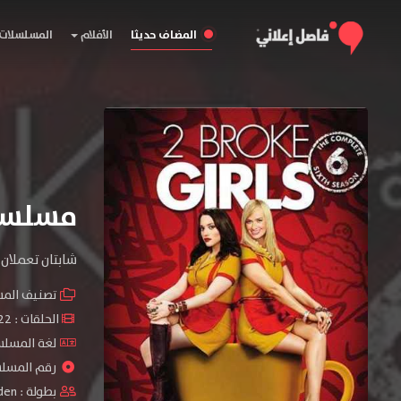
المضاف حديثا
الأفلام
المسلسلات
مسلسل 2 Broke Girls الموس
شابتان تعملان
تصنيف الم
الحلقات : 22 حلقة
لغة المسلسل
رقم المسلسل :
بطولة :
den