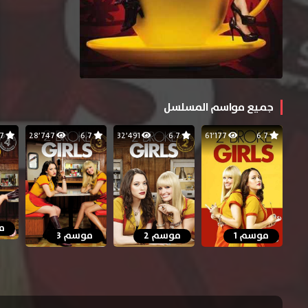
جميع مواسم المسلسل
6.7
28٬747
6.7
32٬491
6.7
61٬177
6.7
م
موسم 1
موسم 2
موسم 3