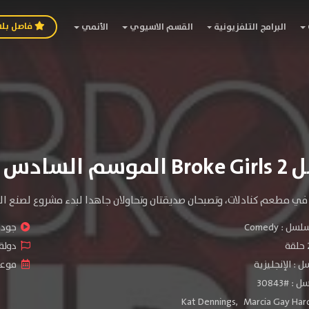
فاصل بل
البرامج التلفزيونية
القسم الاسيوي
الأنمي
م السادس
 في مطعم كنادلات، وتصبحان صديقتان وتحاولان جاهدا لبدء مشروع لصنع ا
سلسل :
Comedy
جودة 
دولة 
 : الإنجليزية
موعد ا
 #30843
Kat Dennings
,
Marcia Gay Har