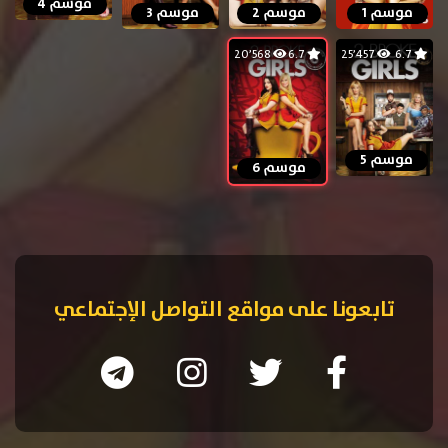
موسم 4
موسم 1
موسم 2
موسم 3
20٬568
6.7
25٬457
6.7
موسم 5
موسم 6
تابعونا على مواقع التواصل الإجتماعي