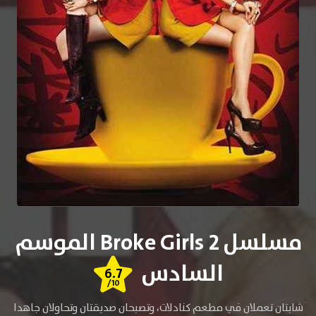
مسلسل 2 Broke Girls الموسم
السادس
6.7
/10
شابتان تعملان في مطعم كنادلات، وتصبحان صديقتان وتحاولان جاهدا