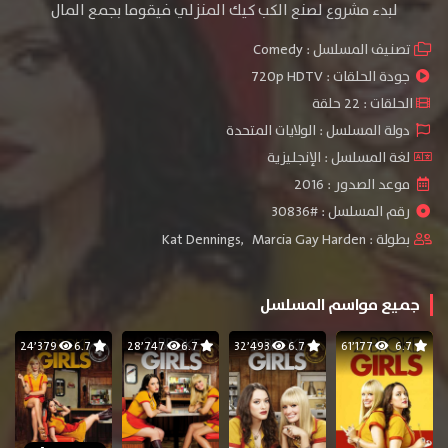
لبدء مشروع لصنع الكب كيك المنزلي فيقوما بجمع المال
تصنيف المسلسل :
Comedy
جودة الحلقات :
720p HDTV
الحلقات : 22 حلقة
دولة المسلسل : الولايات المتحدة
لغة المسلسل : الإنجليزية
موعد الصدور : 2016
رقم المسلسل : #30836
بطولة :
Marcia Gay Harden
,
Kat Dennings
جميع مواسم المسلسل
24٬379
6.7
28٬747
6.7
32٬493
6.7
61٬177
6.7