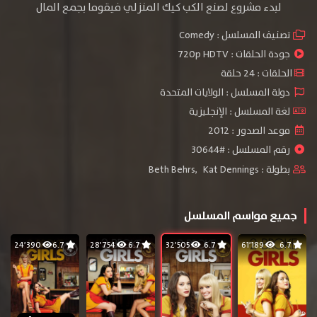
لبدء مشروع لصنع الكب كيك المنزلي فيقوما بجمع المال
تصنيف المسلسل :
Comedy
جودة الحلقات :
720p HDTV
الحلقات : 24 حلقة
دولة المسلسل : الولايات المتحدة
لغة المسلسل : الإنجليزية
موعد الصدور : 2012
رقم المسلسل : #30644
بطولة :
Kat Dennings
,
Beth Behrs
جميع مواسم المسلسل
24٬390
6.7
28٬754
6.7
32٬505
6.7
61٬189
6.7