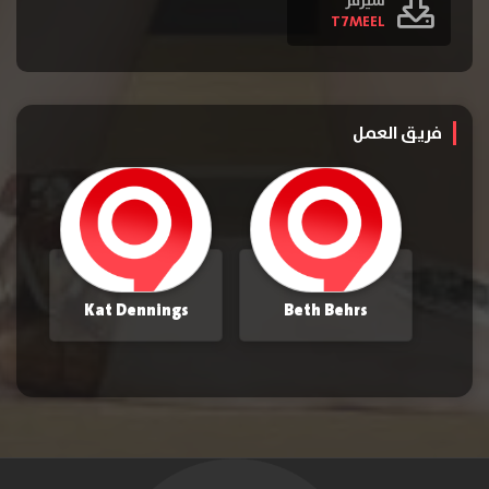
سيرفر
T7MEEL
فريق العمل
Kat Dennings
Beth Behrs