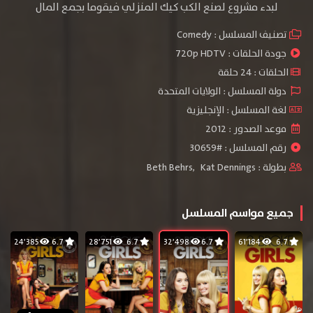
لبدء مشروع لصنع الكب كيك المنزلي فيقوما بجمع المال
تصنيف المسلسل :
Comedy
جودة الحلقات :
720p HDTV
الحلقات : 24 حلقة
دولة المسلسل : الولايات المتحدة
لغة المسلسل : الإنجليزية
موعد الصدور : 2012
رقم المسلسل : #30659
بطولة :
Kat Dennings
,
Beth Behrs
جميع مواسم المسلسل
24٬385
6.7
28٬751
6.7
32٬498
6.7
61٬184
6.7