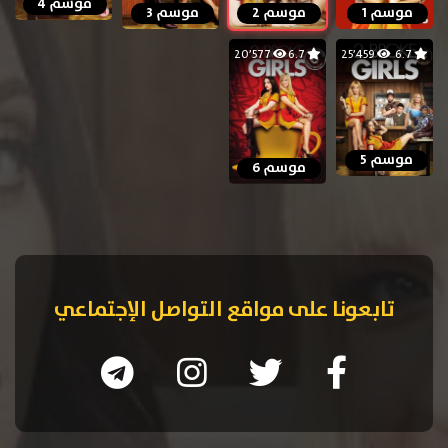
موسم 4
موسم 1
موسم 2
موسم 3
20٬577
6.7
25٬459
6.7
موسم 5
موسم 6
تابعونا على مواقع التواصل الإجتماعي