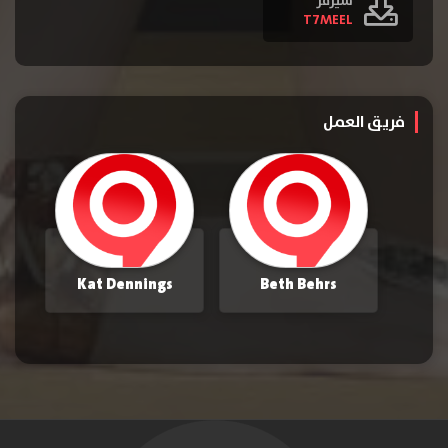
سيرفر
T7MEEL
فريق العمل
Kat Dennings
Beth Behrs