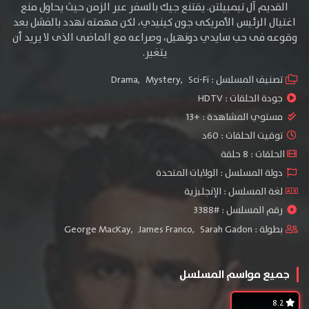
القديم آل تيمبيلتن. يقتنع جيك بالسفر عبر الزمن حيث يحاول منع
اغتيال الرئيس الأمريكى جون كينيدي، لكن مهمته تهدد بالفشل بعد
وقوعه فى حب سايدي دونهيل، وصراعه مع الماضى الذى لا يريد أن
يتغير.
تصنيف المسلسل :
Sci-Fi
,
Mystery
,
Drama
جودة الحلقات :
HDTV
مستوي المشاهدة :
+13
توقيت الحلقات : 60د
الحلقات : 8 حلقة
دولة المسلسل : الولايات المتحدة
لغة المسلسل : الإنجليزية
رقم المسلسل : #3388
بطولة :
Sarah Gadon
,
James Franco
,
George MacKay
جميع مواسم المسلسل
8.2