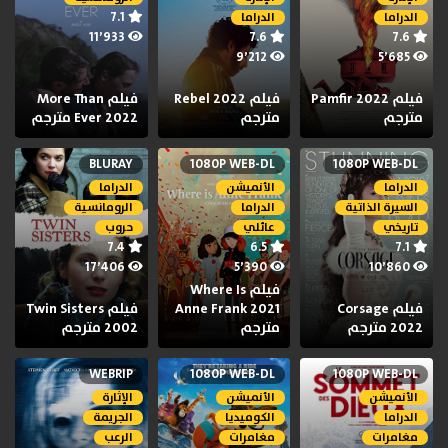
7.1
الدراما
الدراما
11٬933
7.6
7.6
9٬212
5٬685
فيلم Pamfir 2022
فيلم Rebel 2022
فيلم More Than
مترجم
مترجم
Ever 2022 مترجم
BLURAY
1080P WEB-DL
1080P WEB-DL
الدراما
الأنميشن
الدراما
السيرة الذاتية
الدراما
الرومانسية
تاريخي
عائلي
حروب
7.4
6.5
7.1
17٬406
5٬390
10٬860
فيلم Where Is
فيلم Corsage
Anne Frank 2021
فيلم Twin Sisters
2022 مترجم
مترجم
2002 مترجم
WEBRIP
1080P WEB-DL
1080P WEB-DL
الأنميشن
الأنميشن
الإثارة
الدراما
الكوميديا
الجريمة
مغامرات
مغامرات
الرعب