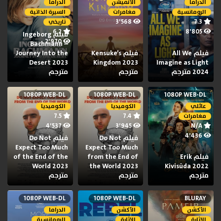
الدراما
الأنميشن
الدراما
الرومانسية
مغامرات
السيرة الذاتية
3٬568
7.3
تاريخي
6.2
8٬805
فيلم Ingeborg
2٬970
Bachmann –
فيلم All We
فيلم Kensuke’s
Journey Into the
Desert 2023
Kingdom 2023
Imagine as Light
2024 مترجم
مترجم
مترجم
1080P WEB-DL
1080P WEB-DL
1080P WEB-DL
عائلي
الكوميديا
الكوميديا
7.5
7.4
مغامرات
4٬537
3٬945
N/A
4٬436
فيلم Do Not
فيلم Do Not
Expect Too Much
Expect Too Much
فيلم Erik
from the End of
of the End of the
World 2023
the World 2023
Kivisüda 2022
مترجم
مترجم
مترجم
1080P WEB-DL
1080P WEB-DL
BLURAY
الأكشن
الأكشن
الدراما
الإثارة
الإثارة
الرومانسية