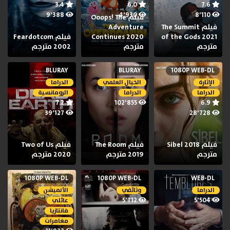
3.4
6.0
7.6
9٬388
4٬930
8٬110
فيلم Ooops! The
فيلم The Summit
Adventure
of the Gods 2021
Continues 2020
فيلم Feardotcom
مترجم
مترجم
2002 مترجم
BLURAY
BLURAY
1080P WEB-DL
الإثارة
الخيال العلمي
الدراما
الدراما
الدراما
الرومانسية
7.2
102٬855
6.9
39٬127
28٬728
فيلم Sibel 2018
فيلم The Room
فيلم Two of Us
مترجم
2019 مترجم
2020 مترجم
1080P WEB-DL
1080P WEB-DL
WEB-DL
الدراما
وثائقي
الأنميشن
5٬712
5٬504
عائلي
فانتازيا
مغامرات