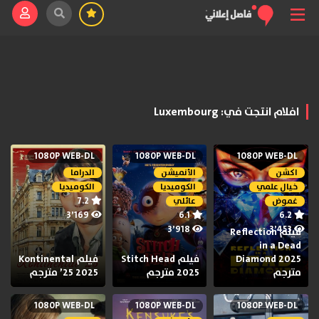
افلام انتجت في: Luxembourg
1080P WEB-DL
1080P WEB-DL
1080P WEB-DL
اكشن
الأنميشن
الدراما
خيال علمي
الكوميديا
الكوميديا
7.2
غموض
عائلي
3٬169
6.1
6.2
3٬918
3٬453
فيلم Reflection
in a Dead
Diamond 2025
فيلم Stitch Head
فيلم Kontinental
مترجم
2025 مترجم
’25 2025 مترجم
1080P WEB-DL
1080P WEB-DL
1080P WEB-DL