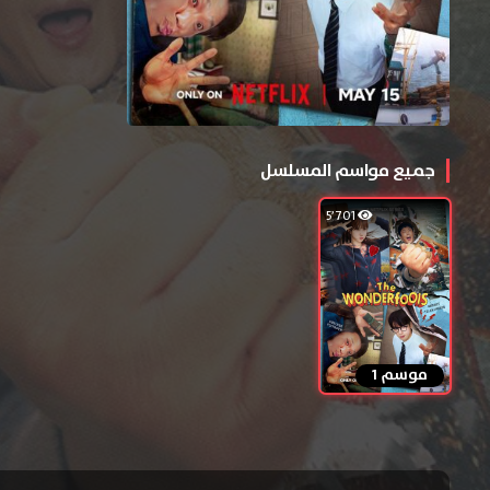
جميع مواسم المسلسل
5٬701
موسم 1