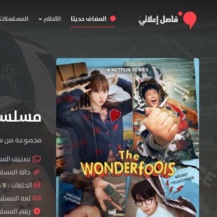
المضاف حديثا
الأفلام
المسلسلات
مسلسل onderfools
مجموعة من سكا
تصنيف الم
حالة المسل
الحلقات : 8 حلقة
لغة المسلسل : sh
رقم المسلسل : 