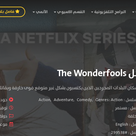
فاصل بل
البرامج التلفزيونية
القسم الاسيوي
الأنمي
The W
ن البلدات المحرجين الذين يكتسبون بشكل غير متوقع قوى خارقة ويقاتلو
سلسل :
Genres: Action
,
Comedy
,
Adventure
,
Action
جودة 
سل :
مستمر
توقيت 
دولة الم
Engli
موعد الص
#299538