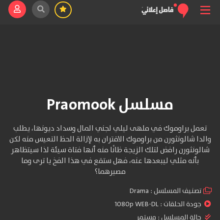
مسلسل Praomook
تعمل براوموك في ملهى ليلي لجني المال وسداد ديونها، يطلب
والدا شالونثورن من براوموك الاقتران به لإزالة الحظ التعيس منه ‫لكن
شالونثورن رافض لتلك الزيجة ظانًا منه أنها فتاة سيئة لذا سيتظاهر
بأنه مثلي ليبعدها عنه، فهل ستقع في هذا الفخ يا ترى وما
مصيرهما؟
تصنيف المسلسل :
Drama
جودة الحلقات :
1080p WEB-DL
حالة المسلسل :
مستمر