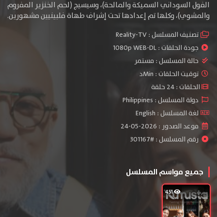
الفول السوداني السميكة والمالحة)، وسيسيج (لحم الخنزير المفروم
والمشوي)، وكلها تم إعدادها تحت إشراف طهاة فلبينيين مشهورين.
تصنيف المسلسل :
Reality-TV
جودة الحلقات :
1080p WEB-DL
حالة المسلسل :
مستمر
توقيت الحلقات : Minد
الحلقات : 24 حلقة
دولة المسلسل : Philippines
لغة المسلسل : English
موعد الصدور : 2026-05-24
رقم المسلسل : #301167
جميع مواسم المسلسل
451