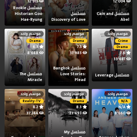
12٬915
12٬004
مسلسل Rookie
مسلسل Cain and
مسلسل
Historian Goo
Hae-Ryung
Discovery of Love
Abel
موسم واحد
موسم واحد
موسم واحد
Drama
Drama
Crime
6.3
7.5
Drama
8٬648
31٬983
7.6
33٬681
مسلسل Bangkok
Love Stories:
مسلسل The
مسلسل Leverage
Miracle
Plead
موسم واحد
موسم واحد
موسم واحد
Reality-TV
Drama
N/A
8.2
8.3
N/A
31٬244
23٬497
8٬660
مسلسل My