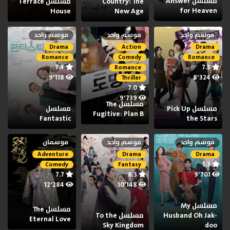
مسلسل Answer
Country: The
مسلسل Terrace
for Heaven
House
New Age
موسم واحد
موسم واحد
موسم واحد
Drama
Action
Drama
Romance
Comedy
Romance
7.4
7.3
Romance
9٬118
8٬324
Thriller
7.0
9٬739
مسلسل The
مسلسل Pick Up
مسلسل
Fugitive: Plan B
Fantastic
the Stars
موسم واحد
موسم واحد
موسمان
Adventure
Drama
Drama
5.3
Comedy
Fantasy
7.7
8.3
9٬701
12٬284
10٬148
مسلسل My
مسلسل The
Husband Oh Jak-
مسلسل To the
Eternal Love
Sky Kingdom
doo