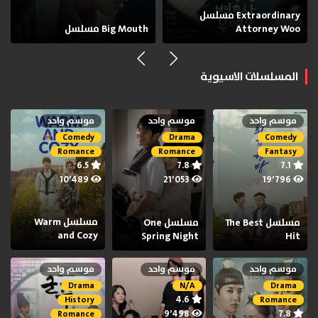
مسلسل Extraordinary
Attorney Woo
مسلسل Big Mouth
المسلسلات الاسيوية
موسم واحد
موسم واحد
موسم واحد
Comedy
Drama
Comedy
Romance
Romance
Fantasy
6.5
7.8
7.1
10٬489
21٬053
19٬796
مسلسل Warm
مسلسل The Best
مسلسل One
and Cozy
Spring Night
Hit
موسم واحد
موسم واحد
موسم واحد
Drama
N/A
Drama
4.6
History
Romance
9٬498
7.8
Romance