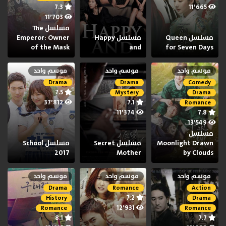
7.3
11٬665
11٬703
مسلسل The
مسلسل Queen
مسلسل Happy
Emperor: Owner
of the Mask
and
for Seven Days
موسم واحد
موسم واحد
موسم واحد
Drama
Drama
Comedy
7.5
Mystery
Drama
37٬812
7.1
Romance
11٬374
7.8
13٬549
مسلسل
Moonlight Drawn
مسلسل Secret
مسلسل School
2017
Mother
by Clouds
موسم واحد
موسم واحد
موسم واحد
Drama
Romance
Action
7.2
History
Drama
12٬931
Romance
Romance
8.1
7.7