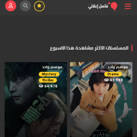
المسلسلات الاكثر مشاهدة هذا الاسبوع
موسم واحد
موسم واحد
Mystery
Drama
43٬998
Thriller
64٬478