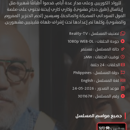
للرواد الكوريين. وعلى مدار عدة أيام، قدموا أطباقًا شهيرة مثل
إيناسال (طبق دجاج مشوي)، وكاري كاري (يخنة تحتوي على صلصة
الفول السوداني السميكة والمالحة)، وسيسيج (لحم الخنزير المفروم
والمشوي)، وكلها تم إعدادها تحت إشراف طهاة فلبينيين مشهورين.
تصنيف المسلسل :
Reality-TV
جودة الحلقات :
1080p WEB-DL
حالة المسلسل :
مستمر
توقيت الحلقات : Minد
الحلقات : 24 حلقة
دولة المسلسل : Philippines
لغة المسلسل : English
موعد الصدور : 2026-05-24
رقم المسلسل : #301167
جميع مواسم المسلسل
449