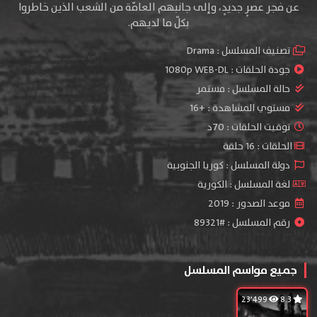
عن فجر عصرٍ جديدٍ، وإلى جانبهم العامّة من الشعب الذين خاطروا
بكلّ ما لديهم.
تصنيف المسلسل :
Drama
جودة الحلقات :
1080p WEB-DL
حالة المسلسل :
مستمر
مستوي المشاهدة :
+16
توقيت الحلقات : 70د
الحلقات : 16 حلقة
دولة المسلسل : كوريا الجنوبية
لغة المسلسل : الكورية
موعد الصدور : 2019
رقم المسلسل : #89321
جميع مواسم المسلسل
23٬499
8.3