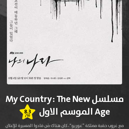
مسلسل My Country: The New
Age الموسم الاول
8.3
/10
مع غروب حقبة مملكة “غوريو”، كان هناك مَن قادوا المسيرة للإعلان