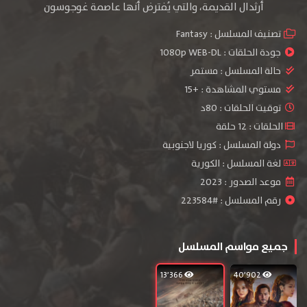
أرثدال القديمة، والتي يُفترض أنها عاصمة غوجوسون
تصنيف المسلسل :
Fantasy
جودة الحلقات :
1080p WEB-DL
حالة المسلسل :
مستمر
مستوي المشاهدة :
+15
توقيت الحلقات : 80د
الحلقات : 12 حلقة
دولة المسلسل : كوريا لاجنوبية
لغة المسلسل : الكورية
موعد الصدور : 2023
رقم المسلسل : #223584
جميع مواسم المسلسل
13٬366
40٬902