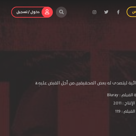
س
دخول / تسجيل
ئية ليتصدى له بعض المحقيقين من أجل القبض عليهِ.a
الفيلم :
Bluray
لإنتاج :
2011
فيلم : 119