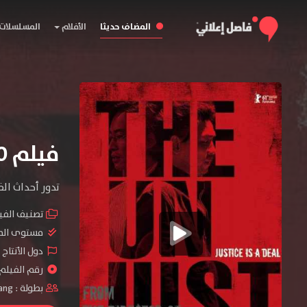
المضاف حديثا
الأفلام
المسلسلات
فيلم The Unjust 2010 مترجم
تدور أحداث ال
تصنيف الفي
مستوى الم
دول الأنتاج 
رقم الفيلم : #4
بطولة :
ang