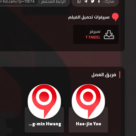
شارك :
الرابط المختصر :
l-hd.cam/?p=11874
سيرفرات تحميل الفيلم
سيرفر
T7MEEL
فريق العمل
Jung-min Hwang
Hae-jin Yoo