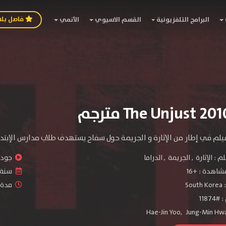
فاصل بل
البرامج التلفزيونية
القسم الاسيوي
الأنمي
فيلم في إطار من الإثارة و الجريمة حول سفاح يستهدف طلاب مدارس الإبتدا
لم :
الإثارة
,
الجريمة
,
الدراما
جودة 
شاهدة :
+16
سنة ا
:
South Korea
مدة ال
1187
Hae-Jin Yoo
,
Jung-Min Hw