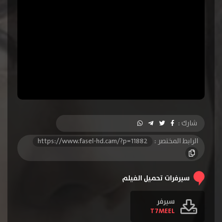
شارك :
الرابط المختصر :
https://www.fasel-hd.cam/?p=11882
سيرفرات تحميل الفيلم
سيرفر
T7MEEL