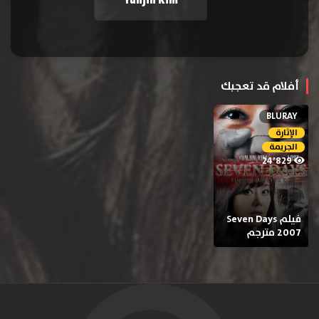
Yunjin Kim
أفلام قد تعجبك
BLURAY
الإثارة
الجريمة
24٬829
فيلم Seven Days
2007 مترجم