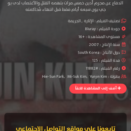
الدفاع عن مجرم أدين خمس مرات بتهمه القتل والأغتصاب لدى يو
جي يون سبعه أيام فقط قبل انتهاء مُحاكمته
تصنيف الفيلم :
الإثارة
,
الجريمة
جودة الفيلم :
Bluray
مستوى المشاهدة :
+16
سنة الإنتاج :
2007
دول الأنتاج :
South Korea
مدة الفيلم : 125
رقم الفيلم : #11882
بطولة :
Yunjin Kim
,
Mi-Suk Kim
,
Hie-Sun Park
أضف إلى المشاهدة لاحقاً
تابعونا على مواقع التواصل الإجتماعي