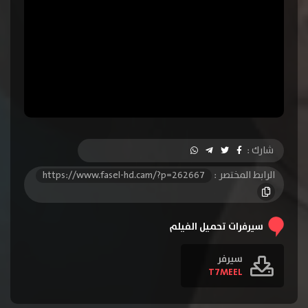
شارك :
الرابط المختصر :
https://www.fasel-hd.cam/?p=262667
سيرفرات تحميل الفيلم
سيرفر
T7MEEL