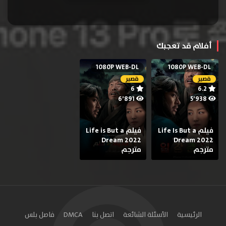
أفلام قد تعجبك
1080P WEB-DL
1080P WEB-DL
قصير
قصير
6
6.2
6٬891
5٬938
فيلم Life Is But a
فيلم Life is But a
Dream 2022
Dream 2022
مترجم
مترجم
الرئيسية
الأسئلة الشائعة
اتصل بنا
DMCA
فاصل بلس