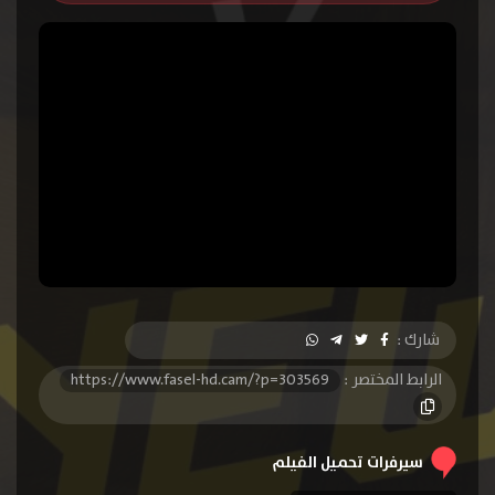
شارك :
الرابط المختصر :
https://www.fasel-hd.cam/?p=303569
سيرفرات تحميل الفيلم