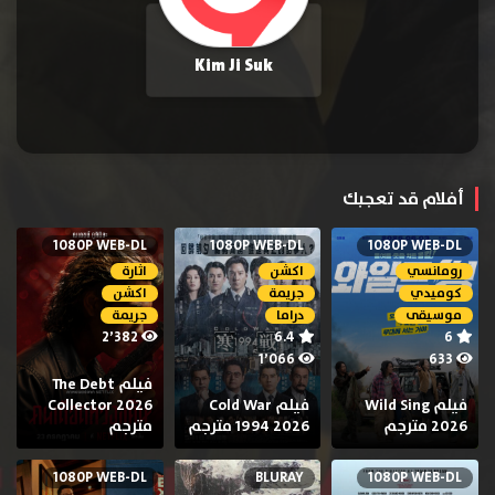
Kim Ji Suk
أفلام قد تعجبك
1080P WEB-DL
1080P WEB-DL
1080P WEB-DL
رومانسي
اكشن
اثارة
كوميدي
جريمة
اكشن
موسيقى
دراما
جريمة
2٬382
6.4
6
1٬066
633
فيلم The Debt
فيلم Wild Sing
فيلم Cold War
Collector 2026
2026 مترجم
1994 2026 مترجم
مترجم
1080P WEB-DL
BLURAY
1080P WEB-DL