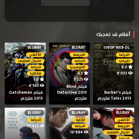
أفلام قد تعجبك
BLURAY
BLURAY
1080P WEB-DL
الدراما
الجريمة
الأكشن
تاريخي
الدراما
الخيال العلمي
8.0
الكوميديا
الدراما
6.5
8٬033
فانتازيا
5.0
5٬225
4٬565
فيلم Blind
فيلم Barber’s
Detective 2013
فيلم Gatchaman
Tales 2013 مترجم
مترجم
2013 مترجم
BLURAY
BLURAY
BLURAY
الأكشن
الإثارة
الدراما
35٬422
الجريمة
الدراما
16٬884
الخيال العلمي
الدراما