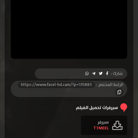
شارك :
الرابط المختصر :
https://www.fasel-hd.cam/?p=135883
سيرفرات تحميل الفيلم
سيرفر
T7MEEL