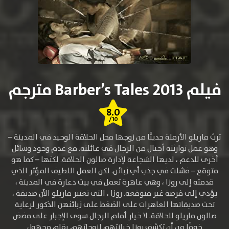
فيلم Barber’s Tales 2013 مترجم
8.0
/10
ترث ماريلو الأرملة حديثًا من زوجها محل الحلاقة الوحيد في المدينة –
وهو عمل توارثته أجيال من الرجال في عائلته. مع عدم وجود وسائل
أخرى للدعم ، لديها الشجاعة لإدارة صالون الحلاقة. لكنها – كما هو
متوقع – فشلت في جذب أي زبائن. لكن العمل اللطيف المؤثر الذي
قدمته إلى روزا ، وهي عاهرة تعمل في بيت دعارة في المدينة ،
يؤدي إلى فرصة غير متوقعة. روزا ، التي تعتبر ماريلو الآن صديقة ،
تحث صديقاتها العاهرات على الضغط على زبائنهن الذكور لرعاية
صالون ماريلو للحلاقة. لا خيار أمام الرجال سوى الإجبار على مضض
خوفًا من أن تكشف روزا خيانتهم لزوجاتهم. بقلم مجهول