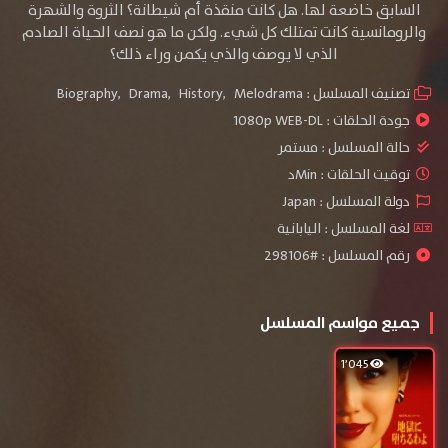
السابق خاضعة لها. هل كانت منقذة أم شيطانة؟ الثروة والشهرة
والرومانسية كانت تمتلك كل شيء. ولكن ما هو نصف الحياة الصادم
الذي لا يوصف والذي يكمن وراء ذلك؟
تصنيف المسلسل :
Melodrama
,
History
,
Drama
,
Biography
جودة الحلقات :
1080p WEB-DL
حالة المسلسل :
مستمر
توقيت الحلقات : Minد
دولة المسلسل : Japan
لغة المسلسل : اليابانية
رقم المسلسل : #298106
جميع مواسم المسلسل
1٬045