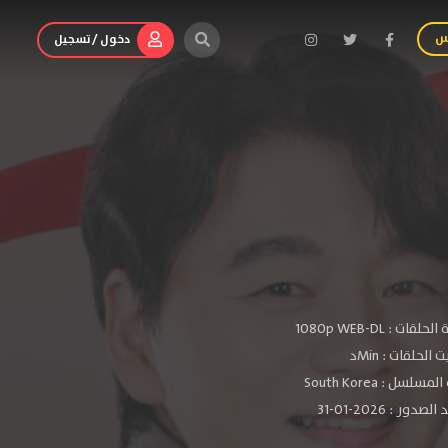
س
دخول / تسجيل
الحلقات :
1080p WEB-DL
الحلقات : Minد
سلسل : South Korea
دور : 2026-01-31