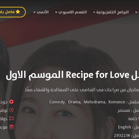
فاصل بل
البرامج التلفزيونية
القسم الاسيوي
الأنمي
وسم الاول
تعانيان من صراعات في الماضي على المصالحة والشفاء معًا.
سلسل :
Romance
,
Melodrama
,
Drama
,
Comedy
جودة 
سل :
مستمر
توقيت 
دولة الم
Engli
موعد الص
#293221