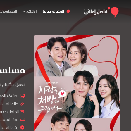
المضاف حديثا
الأفلام
المسلسلات
مسلسل Recipe for Love الم
تعمل عائلتان 
تصنيف الم
حالة المسل
الحلقات : 50 حلقة
لغة المسلسل : sh
رقم المسلسل : 