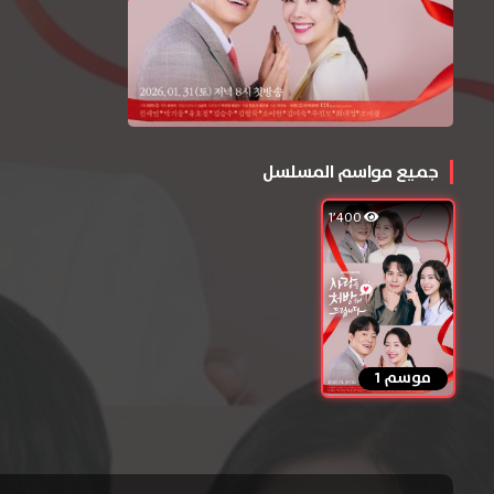
جميع مواسم المسلسل
1٬400
موسم 1