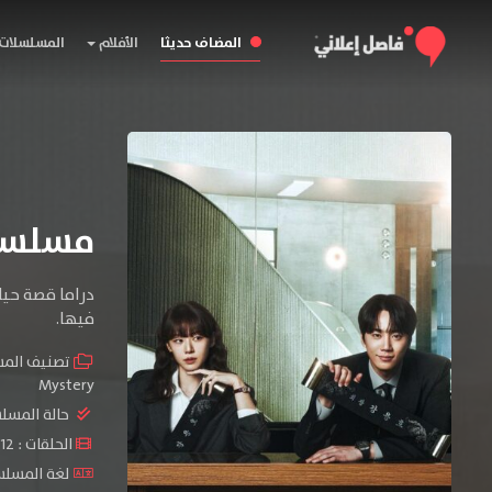
المضاف حديثا
الأفلام
المسلسلات
مسلسل Reborn Rookie المو
دراما قصة حياة
فيها.
تصنيف الم
Mystery
حالة المسل
الحلقات : 12 حلقة
لغة المسلسل : sh