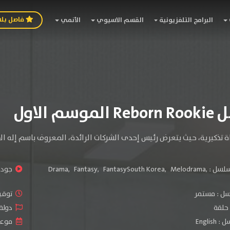
فاصل بل
البرامج التلفزيونية
القسم الاسيوي
الأنمي
سم الاول
 تذكيرية، حيث يتعرض رئيس إحدى الشركات الرائدة، المعروف باسم إله الأ
سلسل :
,
Melodrama
,
FantasySouth Korea
,
Fantasy
,
Drama
جودة 
سل :
مستمر
توقيت 
دولة الم
Engli
موعد الص