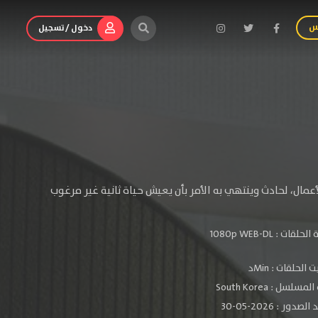
س
دخول / تسجيل
عمال، لحادث وينتهي به الأمر بأن يعيش حياة ثانية غير مرغوب
الحلقات :
1080p WEB-DL
الحلقات : Minد
سلسل : South Korea
دور : 2026-05-30