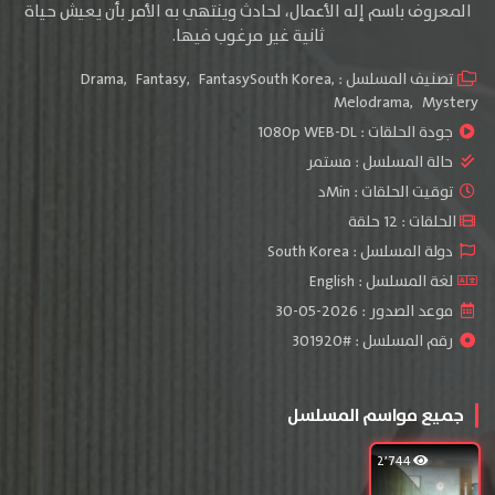
المعروف باسم إله الأعمال، لحادث وينتهي به الأمر بأن يعيش حياة
ثانية غير مرغوب فيها.
تصنيف المسلسل :
,
FantasySouth Korea
,
Fantasy
,
Drama
Melodrama
,
Mystery
جودة الحلقات :
1080p WEB-DL
حالة المسلسل :
مستمر
توقيت الحلقات : Minد
الحلقات : 12 حلقة
دولة المسلسل : South Korea
لغة المسلسل : English
موعد الصدور : 2026-05-30
رقم المسلسل : #301920
جميع مواسم المسلسل
2٬744