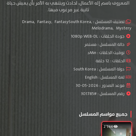
المعروف باسم إله الأعمال، لحادث وينتهي به الأمر بأن يعيش حياة
ثانية غير مرغوب فيها.
تصنيف المسلسل :
,
FantasySouth Korea
,
Fantasy
,
Drama
Melodrama
,
Mystery
جودة الحلقات :
1080p WEB-DL
حالة المسلسل :
مستمر
توقيت الحلقات : Minد
الحلقات : 12 حلقة
دولة المسلسل : South Korea
لغة المسلسل : English
موعد الصدور : 2026-05-30
رقم المسلسل : #301785
جميع مواسم المسلسل
2٬744