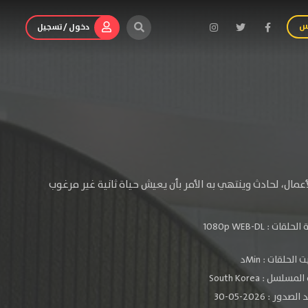
س
دخول / تسجيل
عمال، لحادث وينتهي به الأمر بأن يعيش حياة ثانية غير مرغوب
الحلقات :
1080p WEB-DL
الحلقات : Minد
سلسل : South Korea
دور : 2026-05-30