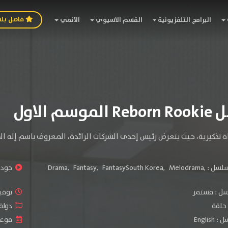
فاصل بل
البرامج التلفزيونية
القسم الاسيوي
الأنمي
سم الاول
 تذكيرية، حيث يتعرض رئيس إحدى الشركات الرائدة، المعروف باسم إله الأ
سلسل :
,
Melodrama
,
FantasySouth Korea
,
Fantasy
,
Drama
جودة 
سل :
مستمر
توقيت 
دولة الم
Engli
موعد الص