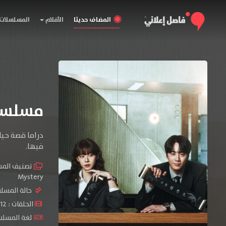
المضاف حديثا
الأفلام
المسلسلات
مسلسل Reborn Rookie المو
دراما قصة حياة
فيها.
تصنيف الم
Mystery
حالة المسل
الحلقات : 12 حلقة
لغة المسلسل : sh