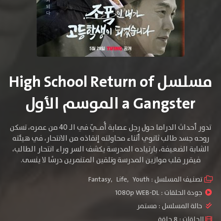
مسلسل High School Return of
a Gangster الموسم الأول
تدور أحداث الدراما حول رجل عصابة أُمــيّ في الـ 40 من عمره، تسكن
روحه جسد طالب ثانوي أثناء محاولته إنقاذه من الانتحار، في هيئته
الشابة الضعيفة، بارتياده المدرسة يكشف السر وراء انتحار الطالب،
فيقرر قلب موازين المدرسة وتلقين المتنمرين درسًا لا ينسى.
تصنيف المسلسل :
Youth
,
Life
,
Fantasy
جودة الحلقات :
1080p WEB-DL
حالة المسلسل :
مستمر
الحلقات : 8 حلقة