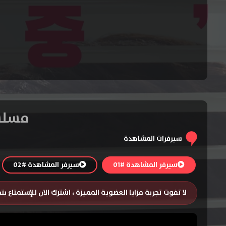
مسلسل Filing for Love المو
سيرفرات المشاهدة
سيرفر المشاهدة #01
سيرفر المشاهدة #02
لا تفوت تجربة مزايا العضوية المميزة ، اشترك الان للإستمتاع ب