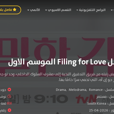
فاصل بل
البرامج التلفزيونية
القسم الاسيوي
الأنمي
وسم الاول
يض رتبته من فريق التدقيق النخبة إلى مشرف السلوك الداخلي، وجد نو ج
جو إن آه، التي تخفي سرًا خاصًا بها.
سلسل :
Romance
,
Melodrama
,
Drama
جودة 
سل :
مستمر
توقيت 
South Ko
لغة الم
-04-25
رقم ال