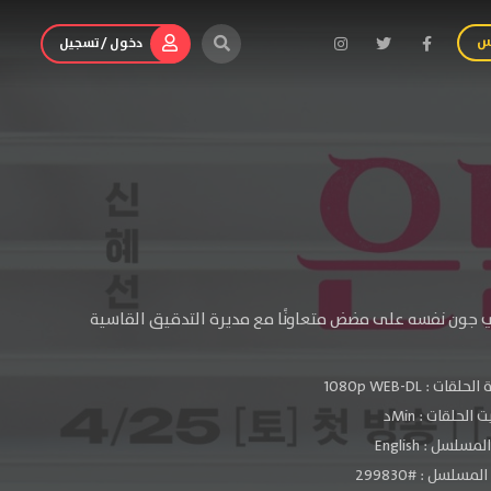
س
دخول / تسجيل
ي جون نفسه على مضض متعاونًا مع مديرة التدقيق القاسية
الحلقات :
1080p WEB-DL
الحلقات : Minد
سلسل : English
مسلسل : #299830