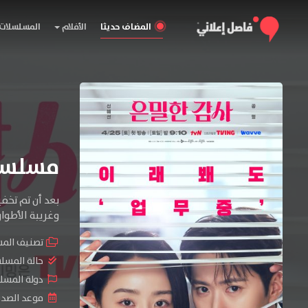
المضاف حديثا
الأفلام
المسلسلات
مسلسل Filing for Love الم
بعد أن تم تخف
وغريبة الأطوار 
تصنيف الم
حالة المسل
دولة المسلسل : rea
موعد الصدور : 2026