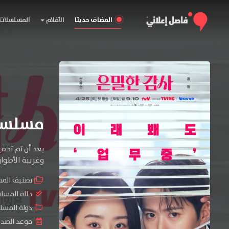
المضاف حديثا
الأفلام
المسلسلات
مسلسل Filing for Love الم
بعد أن تم تخف
وغريبة الأطوار 
تصنيف الم
حالة المسل
دولة المسلسل : rea
موعد الصدور : 2026