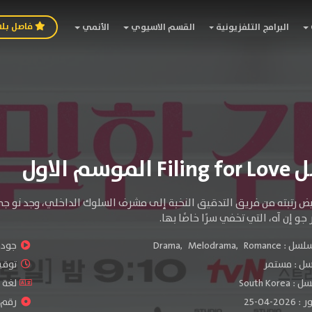
فاصل بل
البرامج التلفزيونية
القسم الاسيوي
الأنمي
وسم الاول
يض رتبته من فريق التدقيق النخبة إلى مشرف السلوك الداخلي، وجد نو ج
جو إن آه، التي تخفي سرًا خاصًا بها.
سلسل :
Romance
,
Melodrama
,
Drama
جودة 
سل :
مستمر
توقيت 
South Ko
لغة الم
-04-25
رقم ال