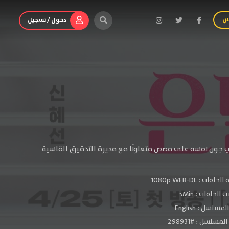
س
دخول / تسجيل
ي جون نفسه على مضض متعاونًا مع مديرة التدقيق القاسية
الحلقات :
1080p WEB-DL
الحلقات : Minد
سلسل : English
مسلسل : #298931