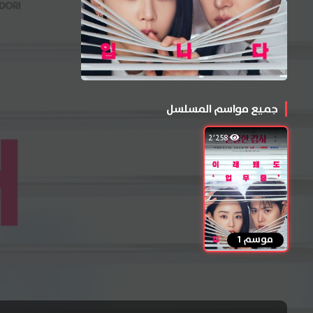
جميع مواسم المسلسل
2٬258
موسم 1