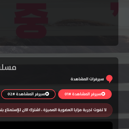
مسلسل Filing for Love المو
سيرفرات المشاهدة
سيرفر المشاهدة #01
سيرفر المشاهدة #02
لا تفوت تجربة مزايا العضوية المميزة ، اشترك الان للإستمتاع ب