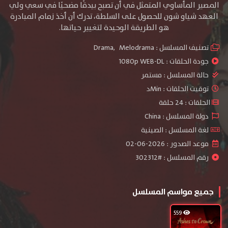
المصير المأساوي المتمثل في أن تصبح بيدقًا مضحيًا في سعي ولي
العهد شياو شون للحصول على السلطة، تدرك أن أخذ زمام المبادرة
هو الطريقة الوحيدة لتغيير حياتها.
تصنيف المسلسل :
Melodrama
,
Drama
جودة الحلقات :
1080p WEB-DL
حالة المسلسل :
مستمر
توقيت الحلقات : Minد
الحلقات : 24 حلقة
دولة المسلسل : China
لغة المسلسل : الصينية
موعد الصدور : 2026-06-02
رقم المسلسل : #302312
جميع مواسم المسلسل
559