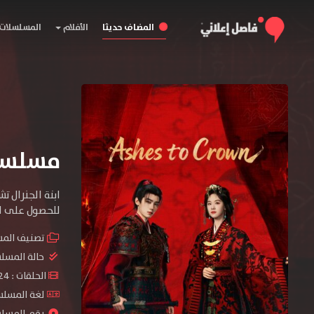
المضاف حديثا
الأفلام
المسلسلات
مسلسل Ashes to Crown المو
ابنة الجنرال 
للحصول على ال
تصنيف الم
حالة المسل
الحلقات : 24 حلقة
لغة المسلسل