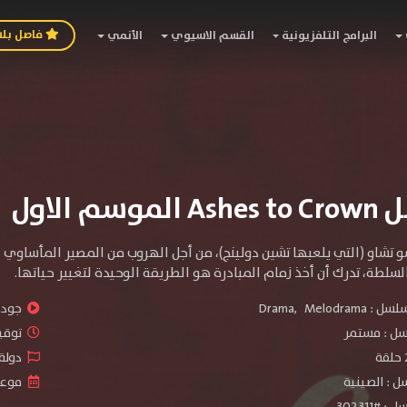
فاصل بل
البرامج التلفزيونية
القسم الاسيوي
الأنمي
سم الاول
تشو تشاو (التي يلعبها تشين دولينج)، من أجل الهروب من المصير المأساو
سلطة، تدرك أن أخذ زمام المبادرة هو الطريقة الوحيدة لتغيير حياتها.
سلسل :
Melodrama
,
Drama
جودة 
سل :
مستمر
توقيت 
دولة ا
 : الصينية
موعد الص