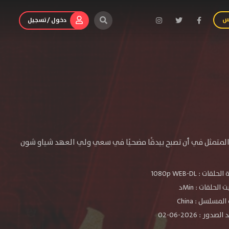
س
دخول / تسجيل
ي المتمثل في أن تصبح بيدقًا مضحيًا في سعي ولي العهد شياو شون
الحلقات :
1080p WEB-DL
الحلقات : Minد
لمسلسل : China
دور : 2026-06-02