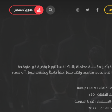
س
دخول / تسجيل
بأكبر مؤسسة محاماة بالبلاد لكنها تتورط بقضية غير متوقعة
الذي عاني بماضيه ولكنه يحمل قلباً دافئاً ومستعد لفعل أي شيء
الحلقات :
1080p HDTV
الحلقات : 70د
المسلسل : كوريا الجنوبية
لصدور : 2022