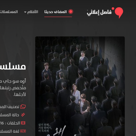
المضاف حديثا
الأفلام
المسلسلات
مسلسل Why Her الموسم
أوه سو جاي مح
فتُخفض رتبتها
لأجلها.
تصنيف الم
حالة المسل
الحلقات : 16 حلقة
لغة المسلسل