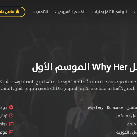
فاصل بل
البرامج التلفزيونية
القسم الاسيوي
الأنمي
 الأول
امية موهوبة ذات مبادئ صالحة، تقودها رغبتها بربح القضايا وهي شريكة 
 للعمل كأستاذة مساعدة بكلية الحقوق وهناك تلتقي بـ جونج تشان، الفتى 
سلسل :
Romance
,
Mystery
جودة 
سل :
مستمر
توقيت 
دولة 
 : الكورية
موعد ا