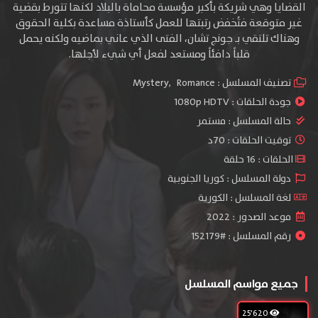
القضايا وهي شريكة بأكبر مؤسسة محاماة بالبلاد لكنها تتورط بقضية
غير متوقعة فتُخفض رتبتها للعمل كأستاذة مساعدة بكلية الحقوق
وهناك تلتقي بـ جونج تشان، الفتى الذي عاني بماضيه ولكنه يحمل
قلباً دافئاً ومستعد لفعل أي شيء لأجلها.
تصنيف المسلسل :
Romance
,
Mystery
جودة الحلقات :
1080p HDTV
حالة المسلسل :
مستمر
توقيت الحلقات : 70د
الحلقات : 16 حلقة
دولة المسلسل : كوريا الجنوبية
لغة المسلسل : الكورية
موعد الصدور : 2022
رقم المسلسل : #152179
جميع مواسم المسلسل
25٬620