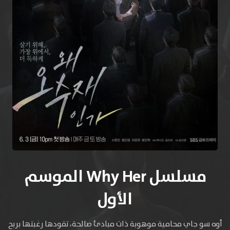
مسلسل Why Her الموسم
الأول
أوه سو جاي محامية موهوبة ذات مبادئ صالحة، تقودها رغبتها بربح