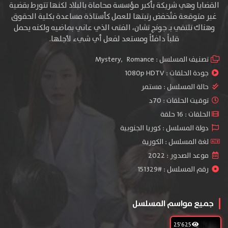
القضايا وهي شريكة بأكبر مؤسسة محاماة بالبلاد لكنها تتورط بقضية
غير متوقعة فتُخفض رتبتها للعمل كأستاذة مساعدة بكلية الحقوق
وهناك تلتقي بـ جونج تشان، الفتى الذي عاني بماضيه ولكنه يحمل
قلباً دافئاً ومستعد لفعل أي شيء لأجلها.
تصنيف المسلسل :
Romance
,
Mystery
جودة الحلقات :
1080p HDTV
حالة المسلسل :
مستمر
توقيت الحلقات : 70د
الحلقات : 16 حلقة
دولة المسلسل : كوريا الجنوبية
لغة المسلسل : الكورية
موعد الصدور : 2022
رقم المسلسل : #151329
جميع مواسم المسلسل
25٬625