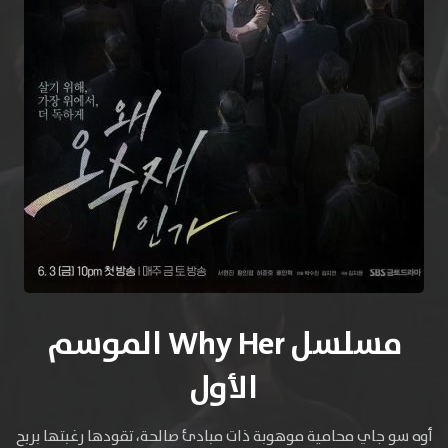
مسلسل Why Her الموسم
الأول
أوه سو جاي محامية موهوبة ذات مبادئ صالحة، تقودها رغبتها بربح