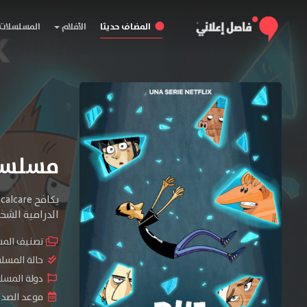
المضاف حديثا
الأفلام
المسلسلات
مسلسل My Two Cents المو
الدرامية الشخ
تصنيف الم
حالة المسل
دولة المسلسل :
موعد الصدور : 2026