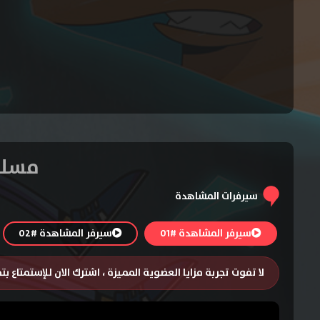
مسلسل My Two Cents المو
سيرفرات المشاهدة
سيرفر المشاهدة #01
سيرفر المشاهدة #02
لا تفوت تجربة مزايا العضوية المميزة ، اشترك الان للإستمتاع ب